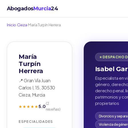
Abogados
Murcia
24
Inicio
›
Cieza
›
María Turpín Herrera
María
⭐ DESPACHO 
Turpín
Isabel Gar
Herrera
Especialista en v
📍 Gran Vía Juan
género, derecho 
Carlos I, 15, 30530
derecho penal, l
Cieza, Murcia
patrimonios y c
propietarios
(2
5.0
★★★★★
reseñas)
Divorcios y separ
ESPECIALIDADES
Violencia de géne