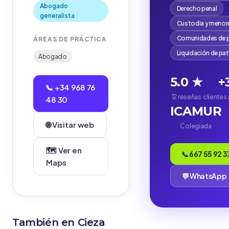
Abogado
Derecho penal
generalista
Custodia y menor
Comunidades de p
ÁREAS DE PRÁCTICA
Liquidación de pa
Abogado
5.0 ★
+
📞 +34 968 76
12 reseñas
clientes
48 30
ICAMUR
🌐 Visitar web
Colegiada
🗺️ Ver en
📞 667 55 92 3
Maps
💬 WhatsApp
También en Cieza