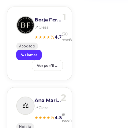
1
Borja Fernández - ABOGADO en CIEZA
📍 Cieza
(30
4.7
★★★★½
reseñas)
Abogado
📞 Llamar
Ver perfil →
2
Ana María Alarcón Pomares
📍 Cieza
(5
4.8
★★★★½
reseñas)
Notaría