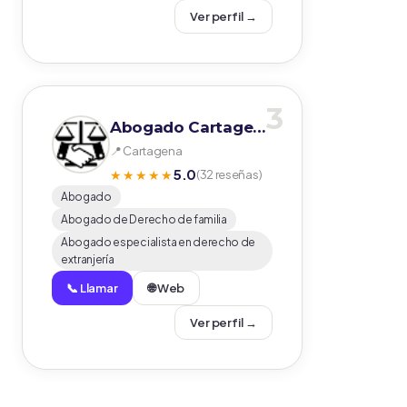
Ver perfil →
3
Abogado Cartagena San Javier Torre-Pacheco Mazarron - Paredes Hernandez abogada
📍 Cartagena
5.0
★★★★★
(32 reseñas)
Abogado
Abogado de Derecho de familia
Abogado especialista en derecho de
extranjería
📞 Llamar
🌐 Web
Ver perfil →