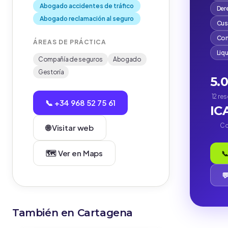
Abogado accidentes de tráfico
Der
Abogado reclamación al seguro
Cus
Com
ÁREAS DE PRÁCTICA
Liq
Compañía de seguros
Abogado
Gestoría
5.
12 re
📞 +34 968 52 75 61
IC
Co
🌐 Visitar web
🗺️ Ver en Maps
📞

También en Cartagena