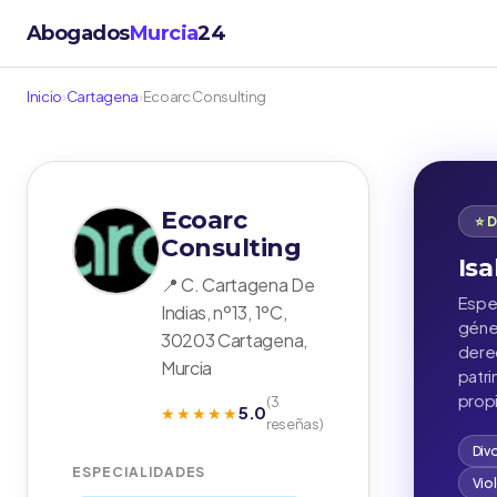
Abogados
Murcia
24
Inicio
›
Cartagena
›
Ecoarc Consulting
Ecoarc
⭐ 
Consulting
Isa
📍 C. Cartagena De
Espec
Indias, nº13, 1ºC,
géner
30203 Cartagena,
derec
Murcia
patr
propi
(3
5.0
★★★★★
reseñas)
Div
ESPECIALIDADES
Vio