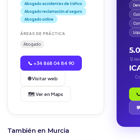
Abogado accidentes de tráfico
Der
Abogado reclamación al seguro
Cus
Abogado online
Com
Liq
ÁREAS DE PRÁCTICA
Abogado
5.
12 re
📞 +34 868 04 84 90
IC
Co
🌐 Visitar web
🗺️ Ver en Maps
📞

También en Murcia