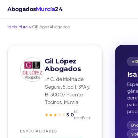
Abogados
Murcia
24
Inicio
›
Murcia
›
Gil López Abogados
Gil López
⭐ 
Abogados
Isa
📍 C. de Molina de
Espec
Segura, 5, bq 1, 3ºA y
géner
B, 30007 Puente
derec
Tocinos, Murcia
patr
propi
(4
3.0
★★★☆☆
reseñas)
Div
ESPECIALIDADES
Vio