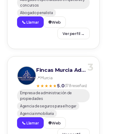
concursos
Abogado penalista
📞 Llamar
🌐 Web
Ver perfil →
3
Fincas Murcia Administraciones S.L. Administradores de fincas
📍 Murcia
5.0
★★★★★
(178 reseñas)
Empresa de administración de
propiedades
Agencia de seguros para el hogar
Agencia inmobiliaria
📞 Llamar
🌐 Web