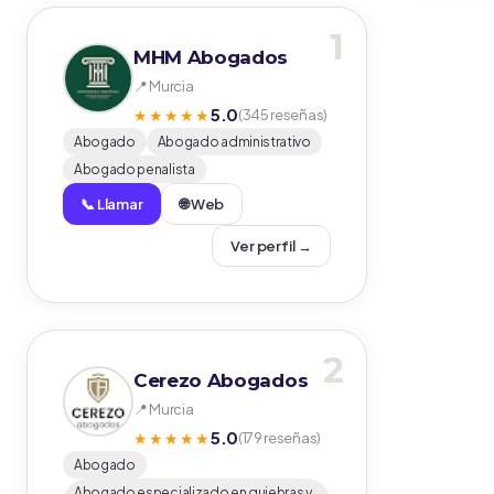
1
MHM Abogados
📍 Murcia
5.0
★★★★★
(345 reseñas)
Abogado
Abogado administrativo
Abogado penalista
📞 Llamar
🌐 Web
Ver perfil →
2
Cerezo Abogados
📍 Murcia
5.0
★★★★★
(179 reseñas)
Abogado
Abogado especializado en quiebras y