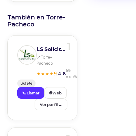
También en Torre-
Pacheco
1
LS Solicitors
📍 Torre-
Pacheco
(65
4.8
★★★★½
reseñas)
Bufete
📞 Llamar
🌐 Web
Ver perfil →