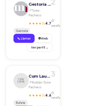
2
Gestoría Mare Nostrum
📍 Torre-
Pacheco
(17
4.7
★★★★½
reseñas)
Gestoría
📞 Llamar
🌐 Web
Ver perfil →
3
Cum Laude Legal
📍 Roldán, Torre-
Pacheco
(5
4.6
★★★★½
reseñas)
Bufete