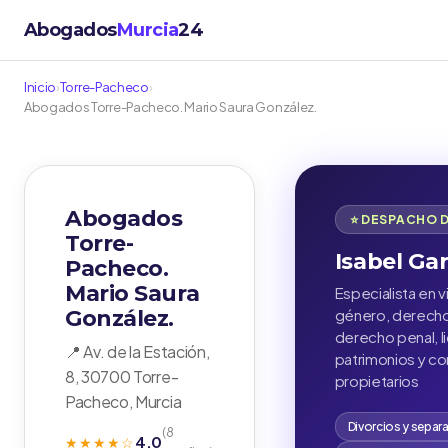
Abogados
Murcia
24
Inicio
›
Torre-Pacheco
›
Abogados Torre-Pacheco. Mario Saura González.
Abogados
⭐ DESPACHO 
Torre-
Isabel Ga
Pacheco.
Mario Saura
Especialista en v
González.
género, derecho 
derecho penal, l
📍 Av. de la Estación,
patrimonios y c
8, 30700 Torre-
propietarios
Pacheco, Murcia
Divorcios y separ
(8
4.0
★★★★☆