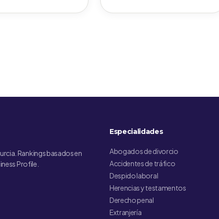
Especialidades
Abogados de divorcio
urcia. Rankings basados en
Accidentes de tráfico
iness Profile.
Despido laboral
Herencias y testamentos
Derecho penal
Extranjería