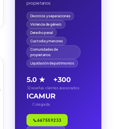
propietarios
Divorcios y separaciones
Violencia de género
Derecho penal
Custodia y menores
Comunidades de
propietarios
Liquidación de patrimonios
5.0 ★
+300
12 reseñas
clientes asesorados
)
ICAMUR
Colegiada
📞 667 55 92 33