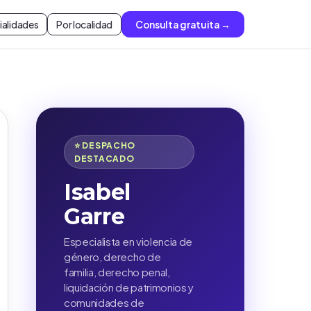
ialidades
Por localidad
Consulta gratuita →
⭐ DESPACHO
DESTACADO
Isabel
Garre
Especialista en violencia de
género, derecho de
familia, derecho penal,
liquidación de patrimonios y
comunidades de