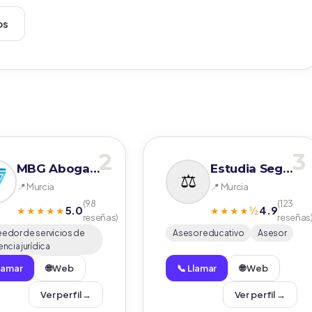
ps
2
3
MBG Abogados
Estudia Seguro
📍 Murcia
📍 Murcia
(98
(123
5.0
4.9
★★★★★
★★★★½
reseñas)
reseñas
eedor de servicios de
Asesor educativo
Asesor
encia jurídica
Llamar
🌐 Web
📞 Llamar
🌐 Web
Ver perfil →
Ver perfil →