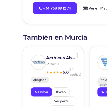
📞 +34 968 99 12 74
🗺️ Ver en Ma
También en Murcia
1
Aethicus Abogados
📍 Murcia
(112
5.0
★★★★★
reseñas)
Abogado
Prov
asist
📞 Llamar
🌐 Web
📞 
Ver perfil →