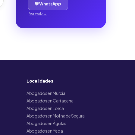
💬 WhatsApp
Ver web →
Localidades
Abogados en Murcia
Abogados en Cartagena
Abogados en Lorca
Abogados en Molina de Segura
Abogados en Águilas
Abogados en Yecla