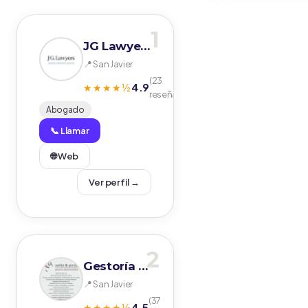
1
JG Lawyers
📍 San Javier
(23
4.9
★★★★½
reseñas)
Abogado
📞 Llamar
🌐 Web
Ver perfil →
2
Gestoría Avilés & Pardo
📍 San Javier
(37
4.5
★★★★½