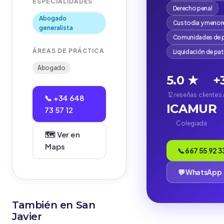
ESPECIALIDADES
Derecho penal
Abogado
Custodia y menor
generalista
Comunidades de p
ÁREAS DE PRÁCTICA
Liquidación de pa
Abogado
5.0 ★
+
12 reseñas
clientes
📞 +34 648
ICAMUR
73 57 12
Colegiada
🗺️ Ver en
Maps
📞 667 55 92 3
💬 WhatsApp
También en San
Javier