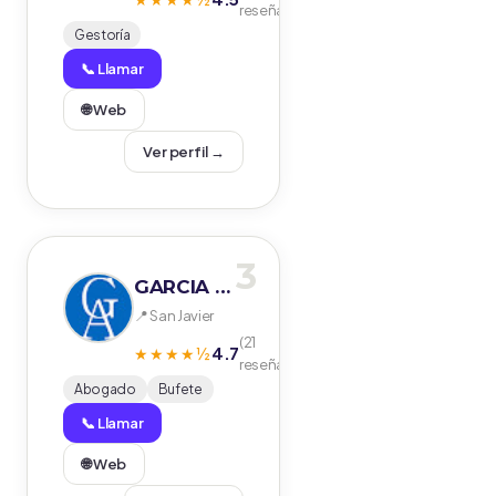
reseñas)
Gestoría
📞 Llamar
🌐 Web
Ver perfil →
3
GARCIA ABOGADOS
📍 San Javier
(21
4.7
★★★★½
reseñas)
Abogado
Bufete
📞 Llamar
🌐 Web