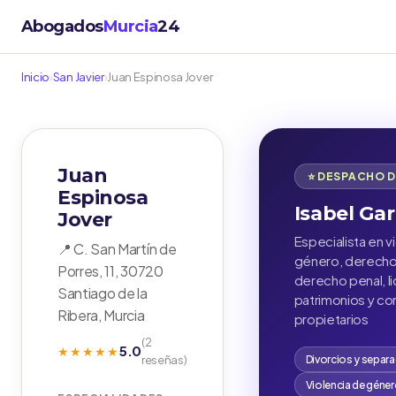
Abogados
Murcia
24
Inicio
›
San Javier
›
Juan Espinosa Jover
Juan
⭐ DESPACHO 
Espinosa
Isabel Gar
Jover
Especialista en v
📍 C. San Martín de
género, derecho 
Porres, 11, 30720
derecho penal, l
Santiago de la
patrimonios y c
Ribera, Murcia
propietarios
(2
5.0
★★★★★
reseñas)
Divorcios y separ
Violencia de géne