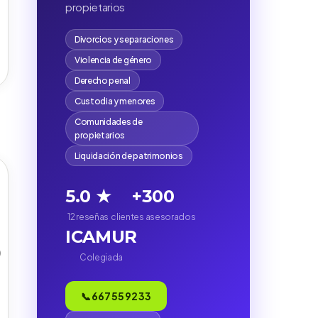
propietarios
Divorcios y separaciones
Violencia de género
Derecho penal
Custodia y menores
Comunidades de
propietarios
Liquidación de patrimonios
5.0 ★
+300
12 reseñas
clientes asesorados
ICAMUR
)
Colegiada
📞 667 55 92 33