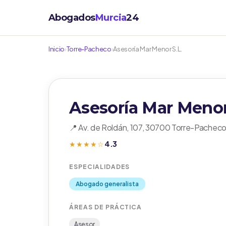
Abogados
Murcia
24
Inicio
›
Torre-Pacheco
›
Asesoría Mar Menor S.L.
Asesoría Mar Menor
📍 Av. de Roldán, 107, 30700 Torre-Pacheco
4.3
★★★★☆
ESPECIALIDADES
Abogado generalista
ÁREAS DE PRÁCTICA
Asesor