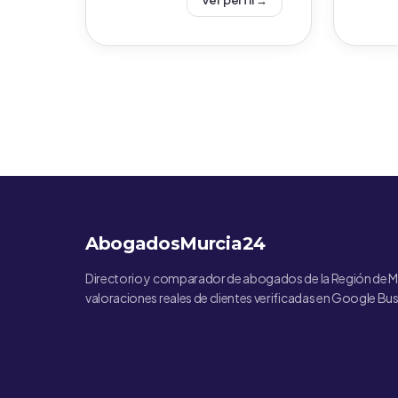
Ver perfil →
AbogadosMurcia24
Directorio y comparador de abogados de la Región de M
valoraciones reales de clientes verificadas en Google Bus