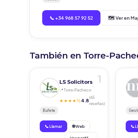
📞 +34 968 57 92 52
🗺️ Ver en M
También en Torre-Pache
1
LS Solicitors
📍 Torre-Pacheco
(65
4.8
★★★★½
reseñas)
Bufete
Gest
📞 Llamar
🌐 Web
📞 