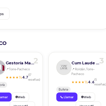
aps
co
2
3
Gestoría Mare Nostrum
Cum Laude Legal
📍 Torre-Pacheco
📍 Roldán, Torre-
Pacheco
(17
4.7
★★★★½
reseñas)
(5
4.6
★★★★½
reseñas
oría
Bufete
Llamar
🌐 Web
📞 Llamar
🌐 Web