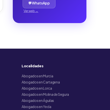
💬 WhatsApp
Ver web →
Localidades
Abogados en Murcia
Abogados en Cartagena
Abogados en Lorca
Abogados en Molina de Segura
Abogados en Águilas
Abogados en Yecla