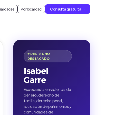
ialidades
Por localidad
Consulta gratuita →
⭐ DESPACHO
DESTACADO
Isabel
Garre
Especialista en violencia de
género, derecho de
familia, derecho penal,
liquidación de patrimonios y
comunidades de