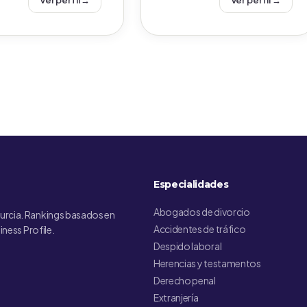
Ver perfil →
Ver perfil →
Especialidades
Abogados de divorcio
urcia. Rankings basados en
Accidentes de tráfico
iness Profile.
Despido laboral
Herencias y testamentos
Derecho penal
Extranjería