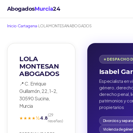
Abogados
Murcia
24
Inicio
›
Cartagena
›
LOLA MONTESAN ABOGADOS
LOLA
⭐ DESPACHO 
MONTESAN
Isabel Gar
ABOGADOS
Especialista en v
📍 C. Enrique
género, derecho 
Guillamón, 22, 1-2,
derecho penal, l
30590 Sucina,
patrimonios y c
Murcia
propietarios
(29
4.8
★★★★½
reseñas)
Divorcios y separ
Violencia de géne