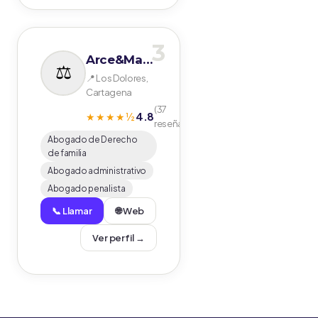
3
Arce&Martinez Millennials Abogados
📍 Los Dolores,
Cartagena
(37
4.8
★★★★½
reseñas)
Abogado de Derecho
de familia
Abogado administrativo
Abogado penalista
📞 Llamar
🌐 Web
Ver perfil →