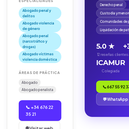
ESPECIALIDADES
Derecho penal
Abogado penal y
Custodia y menor
delitos
Comunidades de p
Abogado violencia
de género
Liquidación de pa
Abogado penal
(narcotráfico y
5.0 ★
+
drogas)
Abogado víctimas
12 reseñas
clientes
violencia doméstica
ICAMUR
Colegiada
ÁREAS DE PRÁCTICA
Abogado
📞 667 55 92 3
Abogado penalista
💬 WhatsApp
📞 +34 676 22
35 21
🌐 Visitar web