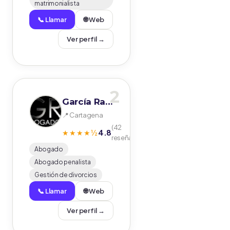
matrimonialista
📞 Llamar
🌐 Web
Ver perfil →
2
García Ramírez Abogados
📍 Cartagena
(42
4.8
★★★★½
reseñas)
Abogado
Abogado penalista
Gestión de divorcios
📞 Llamar
🌐 Web
Ver perfil →