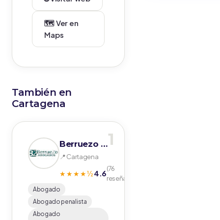
🗺️ Ver en
Maps
También en
Cartagena
1
Berruezo Abogados
📍 Cartagena
(76
4.6
★★★★½
reseñas)
Abogado
Abogado penalista
Abogado