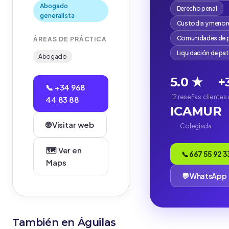
Abogado
Derecho penal
generalista
Custodia y menor
Comunidades de p
ÁREAS DE PRÁCTICA
Liquidación de pa
Abogado
5.0 ★
+
📞 +34 968
12 reseñas
clientes
44 83 88
ICAMUR
🌐 Visitar web
Colegiada
🗺️ Ver en
📞 667 55 92 3
Maps
💬 WhatsApp
También en Águilas