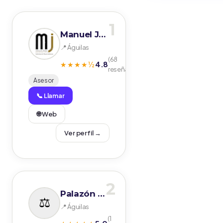
1
Manuel Jodar Asesores S.L.P.
📍 Águilas
(68
4.8
★★★★½
reseñas)
Asesor
📞 Llamar
🌐 Web
Ver perfil →
2
Palazón Asociados & Solicitors
📍 Águilas
(1