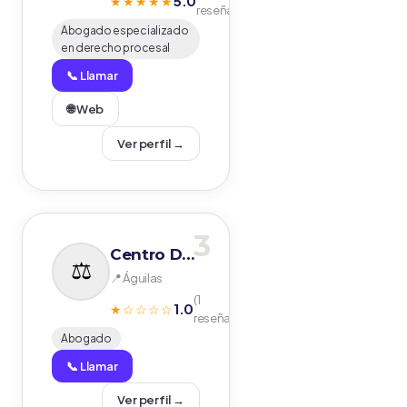
5.0
★★★★★
reseñas)
Abogado especializado
en derecho procesal
📞 Llamar
🌐 Web
Ver perfil →
3
Centro De Mediación Y Terapia Familiar
📍 Águilas
(1
1.0
★☆☆☆☆
reseñas)
Abogado
📞 Llamar
Ver perfil →