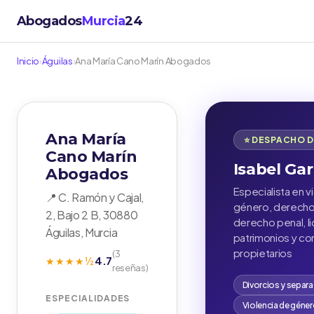
Abogados
Murcia
24
Inicio
›
Águilas
›
Ana María Cano Marín Abogados
Ana María
⭐ DESPACHO 
Cano Marín
Isabel Gar
Abogados
Especialista en v
📍 C. Ramón y Cajal,
género, derecho 
2, Bajo 2 B, 30880
derecho penal, l
Águilas, Murcia
patrimonios y c
propietarios
(3
4.7
★★★★½
reseñas)
Divorcios y separ
ESPECIALIDADES
Violencia de géne