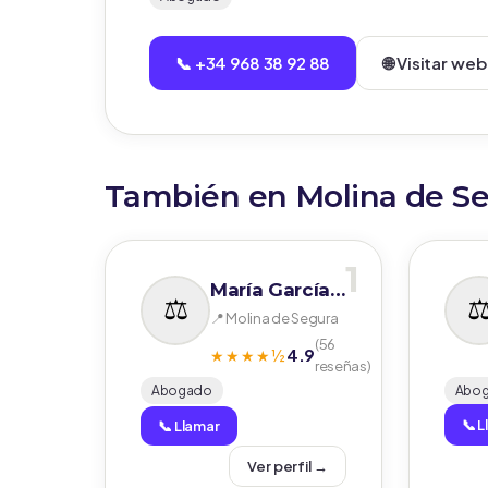
📞 +34 968 38 92 88
🌐 Visitar web
También en Molina de S
1
María García Delgado. Abogados
📍 Molina de Segura
(56
4.9
★★★★½
reseñas)
Abogado
Abo
📞 
📞 Llamar
Ver perfil →