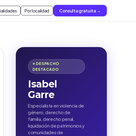
ialidades
Por localidad
Consulta gratuita →
⭐ DESPACHO
DESTACADO
Isabel
Garre
Especialista en violencia de
género, derecho de
familia, derecho penal,
liquidación de patrimonios y
comunidades de