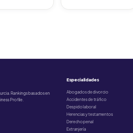
Especialidades
Abogados de divorcio
urcia. Rankings basados en
Accidentes de tráfico
iness Profile.
Despido laboral
Herencias y testamentos
Derecho penal
Extranjería