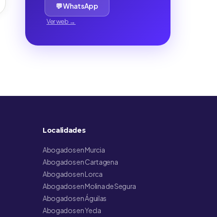
💬 WhatsApp
Ver web →
Localidades
Abogados en Murcia
Abogados en Cartagena
Abogados en Lorca
Abogados en Molina de Segura
Abogados en Águilas
Abogados en Yecla