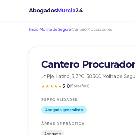
Abogados
Murcia
24
Inicio
›
Molina de Segura
›
Cantero Procuradores
Cantero Procurado
📍 Pje. Latino, 3, 3ºC, 30500 Molina de Segu
5.0
★★★★★
(5 reseñas)
ESPECIALIDADES
Abogado generalista
ÁREAS DE PRÁCTICA
Abogado