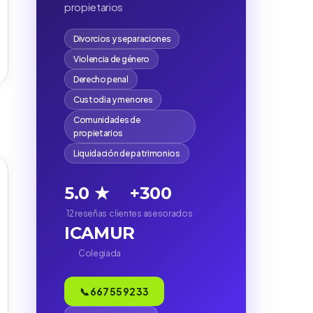
propietarios
Divorcios y separaciones
Violencia de género
Derecho penal
Custodia y menores
Comunidades de
propietarios
Liquidación de patrimonios
5.0 ★
+300
12 reseñas
clientes asesorados
ICAMUR
)
Colegiada
📞 667 55 92 33