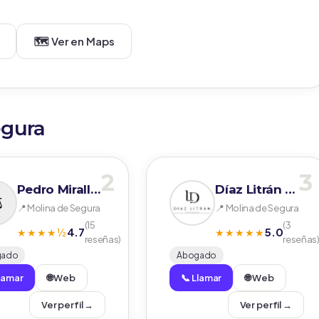
🗺️ Ver en Maps
egura
2
3
Pedro Miralles García
Díaz Litrán Abogados.
📍 Molina de Segura
📍 Molina de Segura
(15
(3
4.7
5.0
★★★★½
★★★★★
reseñas)
reseñas
gado
Abogado
Llamar
🌐 Web
📞 Llamar
🌐 Web
Ver perfil →
Ver perfil →