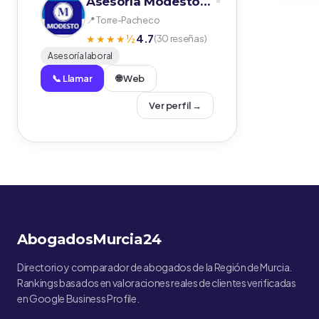
Asesoría Modesto Aguirre
📍 Torre-Pacheco
4.7
★★★★½
(30 reseñas)
Asesoría laboral
📞 Llamar
🌐 Web
Ver perfil →
AbogadosMurcia24
Directorio y comparador de abogados de la Región de Murcia.
Rankings basados en valoraciones reales de clientes verificadas
en Google Business Profile.