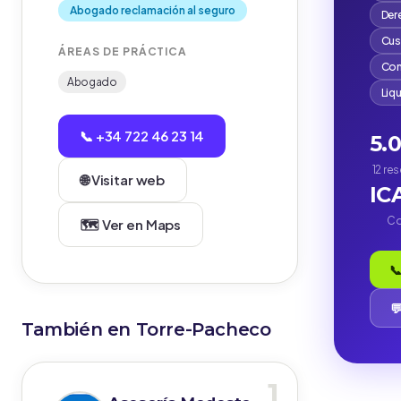
Abogado reclamación al seguro
Der
Cus
ÁREAS DE PRÁCTICA
Com
Abogado
Liq
📞 +34 722 46 23 14
5.
12 re
🌐 Visitar web
IC
Co
🗺️ Ver en Maps
📞

También en Torre-Pacheco
1