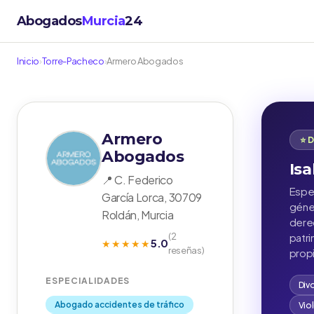
Abogados
Murcia
24
Inicio
›
Torre-Pacheco
›
Armero Abogados
Armero
⭐ 
Abogados
Isa
📍 C. Federico
Espec
García Lorca, 30709
géner
Roldán, Murcia
derec
(2
patr
5.0
★★★★★
reseñas)
propi
ESPECIALIDADES
Div
Abogado accidentes de tráfico
Vio