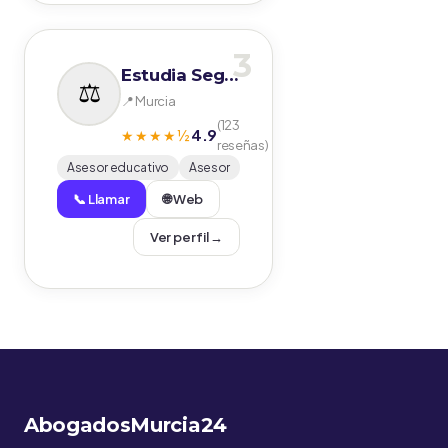
3
Estudia Seguro
📍 Murcia
(123
4.9
★★★★½
reseñas)
Asesor educativo
Asesor
📞 Llamar
🌐 Web
Ver perfil →
AbogadosMurcia24