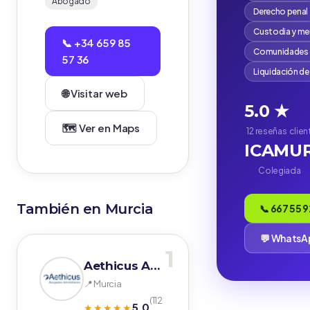
Abogado
Derecho penal
Custodia y me
📞 +34 659 85
Comunidades d
57 36
Liquidación d
🌐 Visitar web
5.0 ★
🗺️ Ver en Maps
12 reseñas
clie
ICAMU
Colegiada
También en Murcia
📞 667 55 9
💬 Whats
1
Aethicus Abogados
📍 Murcia
(112
5.0
★★★★★