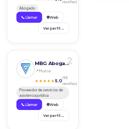
reseñas)
Abogado
📞 Llamar
🌐 Web
Ver perfil →
2
MBG Abogados
📍 Murcia
(98
5.0
★★★★★
reseñas)
Proveedor de servicios de
asistencia jurídica
📞 Llamar
🌐 Web
Ver perfil →