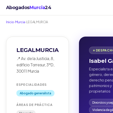
Abogados
Murcia
24
Inicio
›
Murcia
›
LEGALMURCIA
LEGALMURCIA
⭐ DESPAC
📍 Av. de la Justicia, 8,
Isabel G
edificio Torresur, 3ºD,
Especialista e
30011 Murcia
género, derec
derecho penal
ESPECIALIDADES
patrimonios 
propietarios
Abogado generalista
Divorcios y se
ÁREAS DE PRÁCTICA
Violencia de g