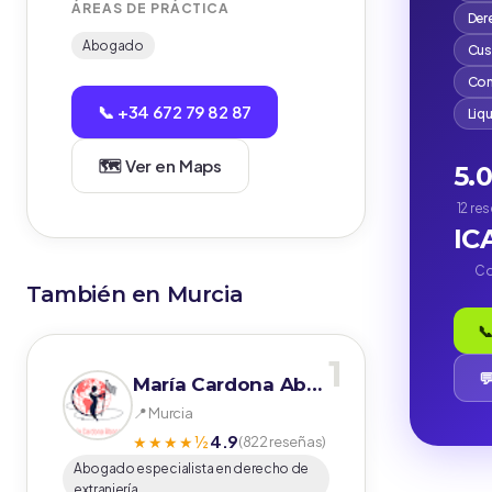
ÁREAS DE PRÁCTICA
Der
Abogado
Cus
Com
📞 +34 672 79 82 87
Liq
🗺️ Ver en Maps
5.
12 re
IC
Co
También en Murcia
📞
1

María Cardona Abogados
📍 Murcia
4.9
★★★★½
(822 reseñas)
Abogado especialista en derecho de
extranjería