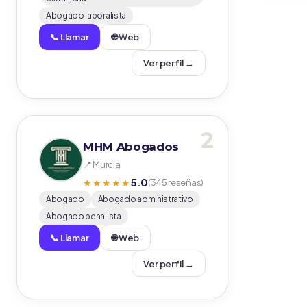
Abogado laboralista
📞 Llamar
🌐 Web
Ver perfil →
2
MHM Abogados
📍 Murcia
5.0
★★★★★
(345 reseñas)
Abogado
Abogado administrativo
Abogado penalista
📞 Llamar
🌐 Web
Ver perfil →