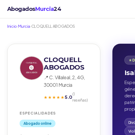
Abogados
Murcia
24
Inicio
›
Murcia
›
CLOQUELL ABOGADOS
CLOQUELL
⭐ 
ABOGADOS
Isa
📍 C. Villaleal, 2, 4G,
Espec
30001 Murcia
géner
(1
derec
5.0
★★★★★
reseñas)
patr
propi
ESPECIALIDADES
Div
Abogado online
Vio