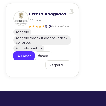
3
Cerezo Abogados
📍 Murcia
5.0
★★★★★
(179 reseñas)
Abogado
Abogado especializado en quiebras y
concursos
Abogado penalista
📞 Llamar
🌐 Web
Ver perfil →