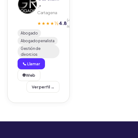
📍
Cartagena
(42
4.8
★★★★½
reseñas)
Abogado
Abogado penalista
Gestión de
divorcios
📞 Llamar
🌐 Web
Ver perfil →