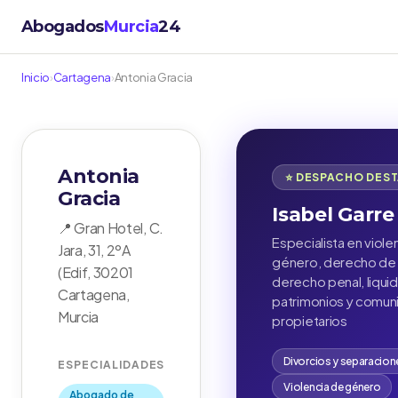
Abogados
Murcia
24
Inicio
›
Cartagena
›
Antonia Gracia
Antonia
⭐ DESPACHO DES
Gracia
Isabel Garre
📍 Gran Hotel, C.
Especialista en viole
Jara, 31, 2ºA
género, derecho de f
(Edif, 30201
derecho penal, liqui
Cartagena,
patrimonios y comu
Murcia
propietarios
Divorcios y separacion
ESPECIALIDADES
Violencia de género
Abogado de