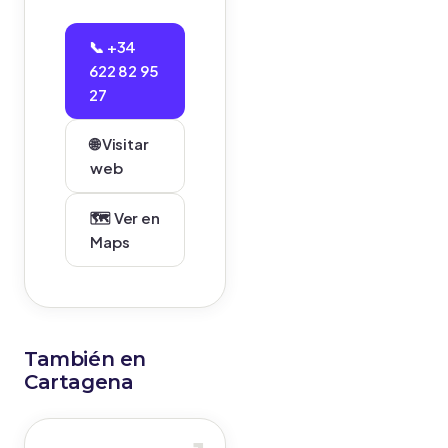
📞 +34
622 82 95
27
🌐 Visitar
web
🗺️ Ver en
Maps
También en
Cartagena