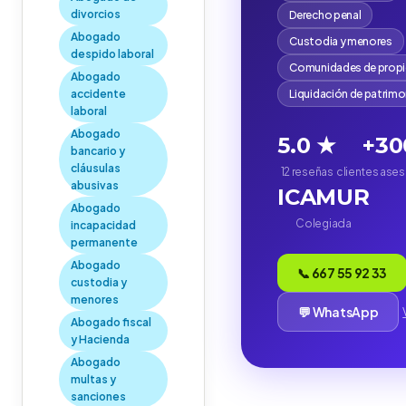
divorcios
Derecho penal
Abogado
Custodia y menores
despido laboral
Comunidades de propi
Abogado
accidente
Liquidación de patrim
laboral
Abogado
5.0 ★
+30
bancario y
cláusulas
12 reseñas
clientes ase
abusivas
ICAMUR
Abogado
Colegiada
incapacidad
permanente
Abogado
📞 667 55 92 33
custodia y
menores
💬 WhatsApp
Abogado fiscal
y Hacienda
Abogado
multas y
sanciones