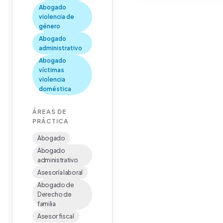
Abogado
violencia de
género
Abogado
administrativo
Abogado
víctimas
violencia
doméstica
ÁREAS DE
PRÁCTICA
Abogado
Abogado
administrativo
Asesoría laboral
Abogado de
Derecho de
familia
Asesor fiscal