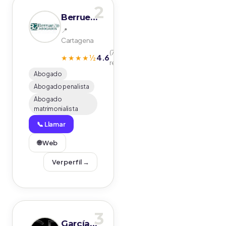
2
Berruezo Abogados
📍
Cartagena
(76
4.6
★★★★½
reseñas)
Abogado
Abogado penalista
Abogado
matrimonialista
📞 Llamar
🌐 Web
Ver perfil →
3
García Ramírez Abogados