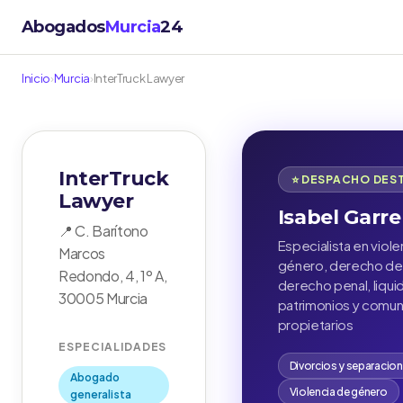
Abogados
Murcia
24
Inicio
›
Murcia
›
InterTruck Lawyer
InterTruck
⭐ DESPACHO DES
Lawyer
Isabel Garre
📍 C. Barítono
Especialista en viole
Marcos
género, derecho de 
Redondo, 4, 1º A,
derecho penal, liqui
30005 Murcia
patrimonios y comu
propietarios
ESPECIALIDADES
Divorcios y separacio
Abogado
Violencia de género
generalista