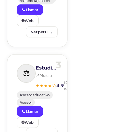
asistencia jurídica
📞 Llamar
🌐 Web
Ver perfil →
3
Estudia Seguro
📍 Murcia
(123
4.9
★★★★½
reseñas)
Asesor educativo
Asesor
📞 Llamar
🌐 Web