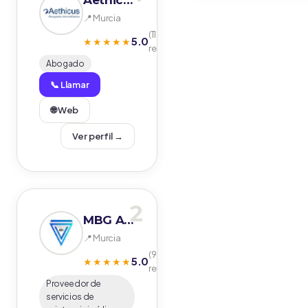
Aethicus Abogados
📍 Murcia
(112
5.0
★★★★★
reseñas)
Abogado
📞 Llamar
🌐 Web
Ver perfil →
2
MBG Abogados
📍 Murcia
(98
5.0
★★★★★
reseñas)
Proveedor de
servicios de