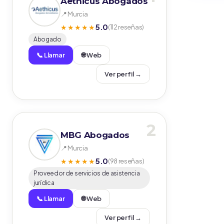
Aethicus Abogados
📍 Murcia
5.0
★★★★★
(112 reseñas)
Abogado
📞 Llamar
🌐 Web
Ver perfil →
2
MBG Abogados
📍 Murcia
5.0
★★★★★
(98 reseñas)
Proveedor de servicios de asistencia
jurídica
📞 Llamar
🌐 Web
Ver perfil →