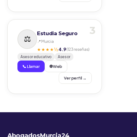
3
Estudia Seguro
📍 Murcia
4.9
★★★★½
(123 reseñas)
Asesor educativo
Asesor
📞 Llamar
🌐 Web
Ver perfil →
AbogadosMurcia24