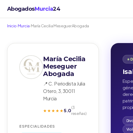
Abogados
Murcia
24
Inicio
›
Murcia
›
María Cecilia Meseguer Abogada
María Cecilia
⭐ 
Meseguer
Isa
Abogada
Espec
📍 C. Periodista Julia
géner
Otero, 3, 30011
derec
Murcia
patr
propi
(3
5.0
★★★★★
reseñas)
Div
ESPECIALIDADES
Vio