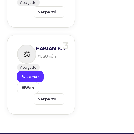
Abogado
Ver perfil →
3
FABIAN KESSELI ABOGADO ANWALT LAWYER
📍 La Unión
Abogado
📞 Llamar
🌐 Web
Ver perfil →