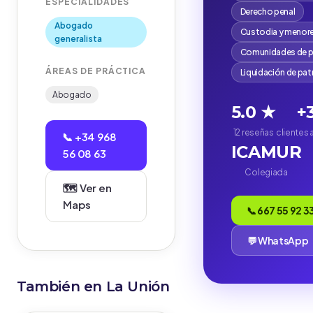
ESPECIALIDADES
Derecho penal
Abogado
Custodia y menor
generalista
Comunidades de p
ÁREAS DE PRÁCTICA
Liquidación de pa
Abogado
5.0 ★
+
12 reseñas
clientes
📞 +34 968
ICAMUR
56 08 63
Colegiada
🗺️ Ver en
Maps
📞 667 55 92 3
💬 WhatsApp
También en La Unión