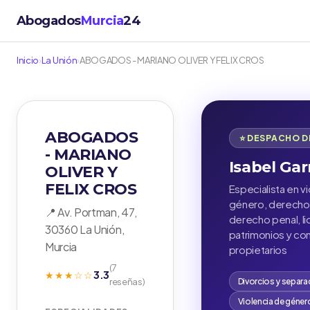
Abogados
Murcia
24
Inicio
›
La Unión
›
ABOGADOS - MARIANO OLIVER Y FELIX CROS
ABOGADOS
⭐ DESPACHO 
- MARIANO
Isabel Gar
OLIVER Y
FELIX CROS
Especialista en v
género, derecho 
📍 Av. Portman, 47,
derecho penal, li
30360 La Unión,
patrimonios y c
Murcia
propietarios
(7
3.3
★★★☆☆
reseñas)
Divorcios y separa
Violencia de géner