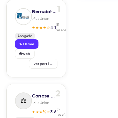
1
Bernabé Abogados S.L.
📍 La Unión
(17
4.1
★★★★☆
reseñas)
Abogado
📞 Llamar
🌐 Web
Ver perfil →
2
Conesa Rosique Abogados
📍 La Unión
(5
3.6
★★★½☆
reseñas)