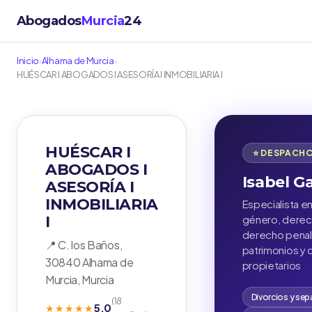
Abogados
Murcia
24
Inicio
›
Alhama de Murcia
›
HUÉSCAR I ABOGADOS I ASESORÍA I INMOBILIARIA I
HUÉSCAR I
⭐ DESPACH
ABOGADOS I
Isabel G
ASESORÍA I
INMOBILIARIA
Especialista en
I
género, derech
derecho penal,
📍 C. los Baños,
patrimonios y
30840 Alhama de
propietarios
Murcia, Murcia
Divorcios y sep
(18
5.0
★★★★★