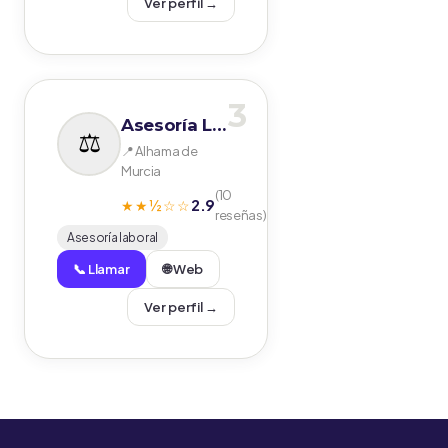
Ver perfil →
3
Asesoría Leyva
📍 Alhama de
Murcia
(10
2.9
★★½☆☆
reseñas)
Asesoría laboral
📞 Llamar
🌐 Web
Ver perfil →