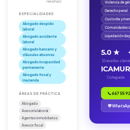
reseñas)
Violencia de gé
Derecho penal
ESPECIALIDADES
Custodia y me
Abogado despido
Comunidades d
laboral
Liquidación de
Abogado accidente
laboral
Abogado bancario y
5.0 ★
cláusulas abusivas
12 reseñas
clien
Abogado incapacidad
ICAMU
permanente
Abogado fiscal y
Colegiada
Hacienda
📞 667 55 9
ÁREAS DE PRÁCTICA
Abogado
💬 WhatsA
Asesoría laboral
Agentes inmobiliarios
Asesor fiscal