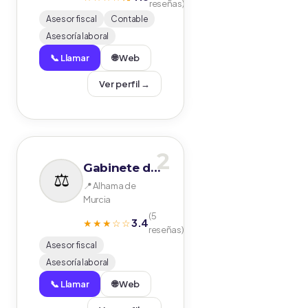
reseñas)
Asesor fiscal
Contable
Asesoría laboral
📞 Llamar
🌐 Web
Ver perfil →
2
Gabinete de Asesoramiento
📍 Alhama de
Murcia
(5
3.4
★★★☆☆
reseñas)
Asesor fiscal
Asesoría laboral
📞 Llamar
🌐 Web