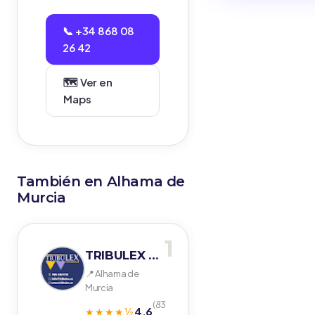
📞 +34 868 08
26 42
🗺️ Ver en
Maps
También en Alhama de
Murcia
1
TRIBULEX ASESORES
📍 Alhama de
Murcia
(83
4.6
★★★★½