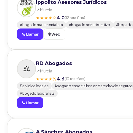
Ippolito Asesores Jurídicos
📍 Murcia
4.0
★★★★☆
(12 reseñas)
Abogado matrimonialista
Abogado administrativo
Abogado 
📞 Llamar
🌐 Web
RD Abogados
📍 Murcia
4.6
★★★★½
(10 reseñas)
Servicios legales
Abogado especialista en derecho de seguros
Abogado laboralista
📞 Llamar
A Sánchez Abogados