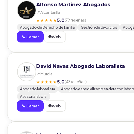
Alfonso Martinez Abogados
📍 Alcantarilla
5.0
★★★★★
(79 reseñas)
Abogado de Derecho de familia
Gestión de divorcios
Aboga
📞 Llamar
🌐 Web
David Navas Abogado Laboralista
📍 Murcia
5.0
★★★★★
(43 reseñas)
Abogado laboralista
Abogado especializado en derecho labora
Asesoría laboral
📞 Llamar
🌐 Web