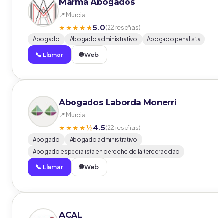
Marma Abogados
📍 Murcia
5.0
★★★★★
(22 reseñas)
Abogado
Abogado administrativo
Abogado penalista
📞 Llamar
🌐 Web
Abogados Laborda Monerri
📍 Murcia
4.5
★★★★½
(22 reseñas)
Abogado
Abogado administrativo
Abogado especialista en derecho de la tercera edad
📞 Llamar
🌐 Web
ACAL