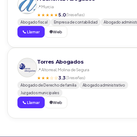
📍 Murcia
5.0
★★★★★
(1 reseñas)
Abogado fiscal
Empresa de contabilidad
Abogado administr
📞 Llamar
🌐 Web
Torres Abogados
📍 Altorreal, Molina de Segura
3.3
★★★☆☆
(3 reseñas)
Abogado de Derecho de familia
Abogado administrativo
Juzgados municipales
📞 Llamar
🌐 Web