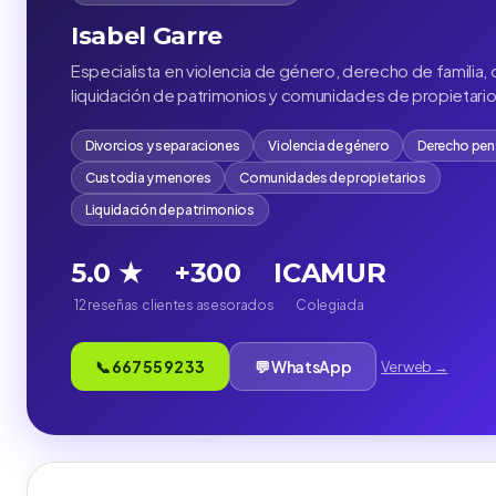
Isabel Garre
Especialista en violencia de género, derecho de familia,
liquidación de patrimonios y comunidades de propietari
Divorcios y separaciones
Violencia de género
Derecho pen
Custodia y menores
Comunidades de propietarios
Liquidación de patrimonios
5.0 ★
+300
ICAMUR
12 reseñas
clientes asesorados
Colegiada
📞 667 55 92 33
💬 WhatsApp
Ver web →