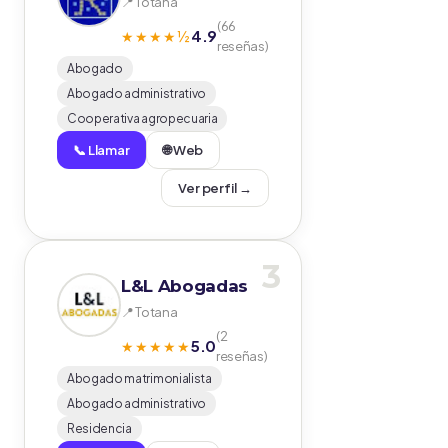
📍 Totana
(66
4.9
★★★★½
reseñas)
Abogado
Abogado administrativo
Cooperativa agropecuaria
📞 Llamar
🌐 Web
Ver perfil →
3
L&L Abogadas
📍 Totana
(2
5.0
★★★★★
reseñas)
Abogado matrimonialista
Abogado administrativo
Residencia