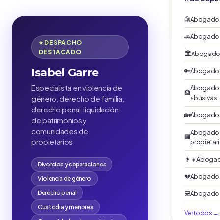
🦺
Abogado a
🚗
Abogado a
⭐ DESPACHO
DESTACADO
🏛️
Abogado 
Isabel Garre
🔑
Abogado al
Especialista en violencia de
Abogado b
🏦
género, derecho de familia,
abusivas
derecho penal, liquidación
🏡
Abogado 
de patrimonios y
comunidades de
Abogado 
🏢
propietarios
propietar
👨‍👧
Abogad
Divorcios y separaciones
💔
Abogado d
Violencia de género
Derecho penal
💻
Abogado d
Custodia y menores
Ver todos →