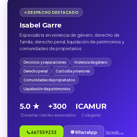
⭐ DESPACHO DESTACADO
Isabel Garre
Especialista en violencia de género, derecho de
familia, derecho penal, liquidación de patrimonios y
comunidades de propietarios
Divorcios y separaciones
Violencia de género
Derecho penal
Custodia y menores
Comunidades de propietarios
Liquidación de patrimonios
5.0 ★
+300
ICAMUR
12 reseñas
clientes asesorados
Colegiada
📞 667 55 92 33
💬 WhatsApp
Ver web →