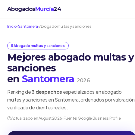
Abogados
Murcia
24
Inicio
›
Santomera
›
Abogado multas y sanciones
🚦 Abogado multas y sanciones
Mejores abogado multas y
sanciones
en
Santomera
2026
Ranking de
3 despachos
especializados en abogado
multas y sanciones en Santomera, ordenados por valoración
verificada de clientes reales.
🕐
Actualizado en August 2026 · Fuente: Google Business Profile