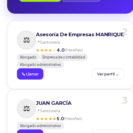
2
Asesoría De Empresas MANRIQUE
📍 Santomera
4.0
★★★★☆
(1 reseñas)
Abogado
Empresa de contabilidad
Abogado administrativo
📞 Llamar
Ver perfil →
3
JUAN GARCÍA
📍 Santomera
5.0
★★★★★
(1 reseñas)
Abogado administrativo