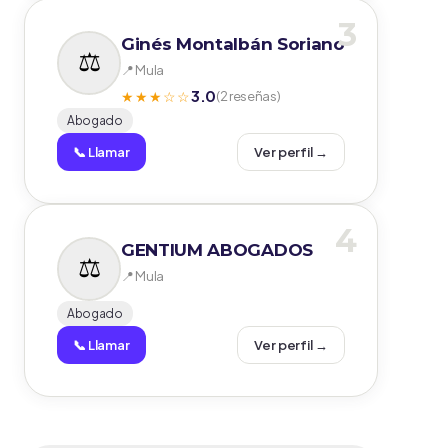
3
Ginés Montalbán Soriano
📍 Mula
3.0
★★★☆☆
(2 reseñas)
Abogado
📞 Llamar
Ver perfil →
4
GENTIUM ABOGADOS
📍 Mula
Abogado
📞 Llamar
Ver perfil →