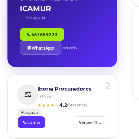
ICAMUR
Colegiada
📞 667 55 92 33
💬 WhatsApp
Ver web →
2
Iborra Procuradores
📍 Mula
4.2
★★★★☆
(6 reseñas)
Abogado
📞 Llamar
Ver perfil →