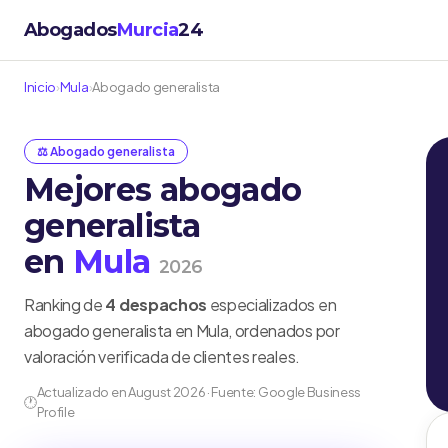
Abogados
Murcia
24
Inicio
›
Mula
›
Abogado generalista
⚖️ Abogado generalista
Mejores abogado
generalista
en
Mula
2026
Ranking de
4 despachos
especializados en
abogado generalista en Mula, ordenados por
valoración verificada de clientes reales.
Actualizado en August 2026 · Fuente: Google Business
🕐
Profile