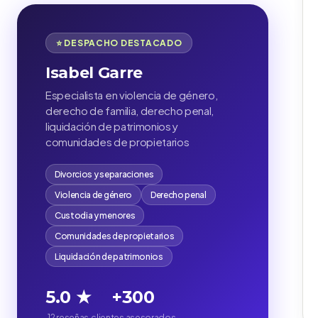
⭐ DESPACHO DESTACADO
Isabel Garre
Especialista en violencia de género,
derecho de familia, derecho penal,
liquidación de patrimonios y
comunidades de propietarios
Divorcios y separaciones
Violencia de género
Derecho penal
Custodia y menores
Comunidades de propietarios
Liquidación de patrimonios
5.0 ★
+300
12 reseñas
clientes asesorados