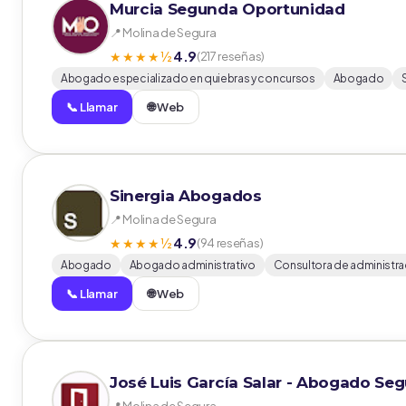
Murcia Segunda Oportunidad
📍 Molina de Segura
4.9
★★★★½
(217 reseñas)
Abogado especializado en quiebras y concursos
Abogado
📞 Llamar
🌐 Web
Sinergia Abogados
📍 Molina de Segura
4.9
★★★★½
(94 reseñas)
Abogado
Abogado administrativo
Consultora de administra
📞 Llamar
🌐 Web
José Luis García Salar - Abogado S