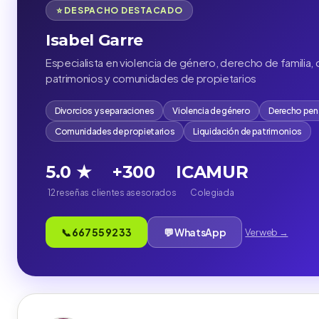
⭐ DESPACHO DESTACADO
Isabel Garre
Especialista en violencia de género, derecho de familia, 
patrimonios y comunidades de propietarios
Divorcios y separaciones
Violencia de género
Derecho pen
Comunidades de propietarios
Liquidación de patrimonios
5.0 ★
+300
ICAMUR
12 reseñas
clientes asesorados
Colegiada
📞 667 55 92 33
💬 WhatsApp
Ver web →