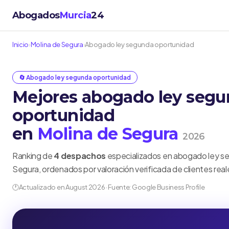
Abogados
Murcia
24
Inicio
›
Molina de Segura
›
Abogado ley segunda oportunidad
🔄 Abogado ley segunda oportunidad
Mejores abogado ley seg
oportunidad
en
Molina de Segura
2026
Ranking de
4 despachos
especializados en abogado ley s
Segura, ordenados por valoración verificada de clientes real
🕐
Actualizado en August 2026 · Fuente: Google Business Profile