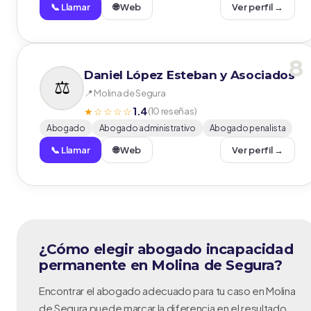
📞 Llamar
🌐 Web
Ver perfil →
8
Daniel López Esteban y Asociados
📍 Molina de Segura
1.4
★☆☆☆☆
(10 reseñas)
Abogado
Abogado administrativo
Abogado penalista
📞 Llamar
🌐 Web
Ver perfil →
¿Cómo elegir abogado incapacidad
permanente en Molina de Segura?
Encontrar el abogado adecuado para tu caso en Molina
de Segura puede marcar la diferencia en el resultado