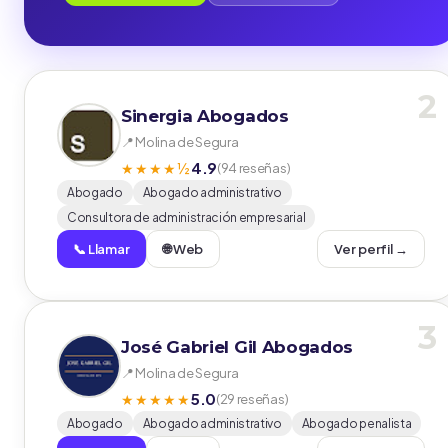
2
Sinergia Abogados
📍 Molina de Segura
4.9
★★★★½
(94 reseñas)
Abogado
Abogado administrativo
Consultora de administración empresarial
📞 Llamar
🌐 Web
Ver perfil →
3
José Gabriel Gil Abogados
📍 Molina de Segura
5.0
★★★★★
(29 reseñas)
Abogado
Abogado administrativo
Abogado penalista