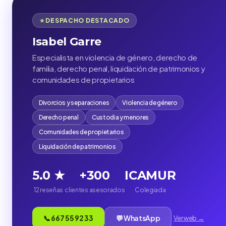
⭐ DESPACHO DESTACADO
Isabel Garre
Especialista en violencia de género, derecho de
familia, derecho penal, liquidación de patrimonios y
comunidades de propietarios
Divorcios y separaciones
Violencia de género
Derecho penal
Custodia y menores
Comunidades de propietarios
Liquidación de patrimonios
5.0 ★
+300
ICAMUR
12 reseñas
clientes asesorados
Colegiada
📞 667 55 92 33
💬 WhatsApp
Ver web →