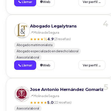
📞 Llamar
🌐 Web
Ver perfil →
4
Abogado Legalytrans
📍 Molina de Segura
4.9
★★★★½
(21 reseñas)
Abogado matrimonialista
Abogado especializado en derecho laboral
Asesoría laboral
📞 Llamar
🌐 Web
Ver perfil →
5
Jose Antonio Hernández Gomariz
📍 Molina de Segura
5.0
★★★★★
(22 reseñas)
Asesoría laboral