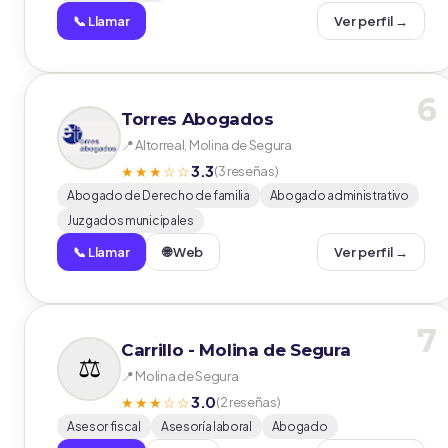
📞 Llamar
Ver perfil →
6
Torres Abogados
📍 Altorreal, Molina de Segura
3.3
★★★☆☆
(3 reseñas)
Abogado de Derecho de familia
Abogado administrativo
Juzgados municipales
📞 Llamar
🌐 Web
Ver perfil →
7
Carrillo - Molina de Segura
📍 Molina de Segura
3.0
★★★☆☆
(2 reseñas)
Asesor fiscal
Asesoría laboral
Abogado