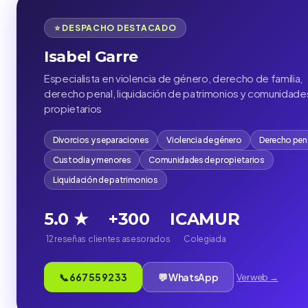
⭐ DESPACHO DESTACADO
Isabel Garre
Especialista en violencia de género, derecho de familia,
derecho penal, liquidación de patrimonios y comunidade
propietarios
Divorcios y separaciones
Violencia de género
Derecho pen
Custodia y menores
Comunidades de propietarios
Liquidación de patrimonios
5.0 ★
+300
ICAMUR
12 reseñas
clientes asesorados
Colegiada
📞 667 55 92 33
💬 WhatsApp
Ver web →