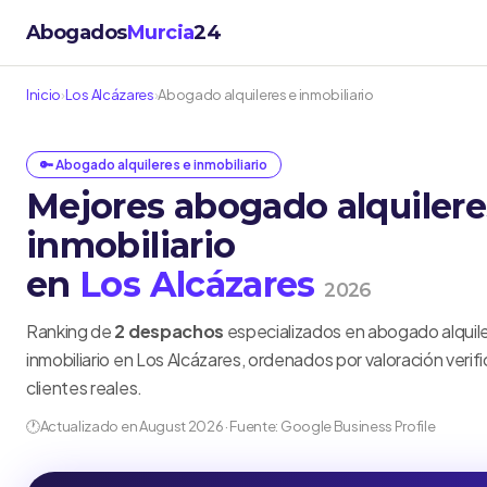
Abogados
Murcia
24
Inicio
›
Los Alcázares
›
Abogado alquileres e inmobiliario
🔑 Abogado alquileres e inmobiliario
Mejores abogado alquilere
inmobiliario
en
Los Alcázares
2026
Ranking de
2 despachos
especializados en abogado alquil
inmobiliario en Los Alcázares, ordenados por valoración verif
clientes reales.
🕐
Actualizado en August 2026 · Fuente: Google Business Profile