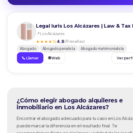
Legal Iuris Los Alcázares | Law & Tax
📍 Los Alcázares
4.8
★★★★½
(19 reseñas)
Abogado
Abogado penalista
Abogado matrimonialista
📞 Llamar
🌐 Web
Ver perf
¿Cómo elegir abogado alquileres e
inmobiliario en Los Alcázares?
Encontrar el abogado adecuado para tu caso en Los Alcáz
puede marcar la diferencia en el resultado final. Te
recomendamos fijarte en el número y calidad de las reseñ