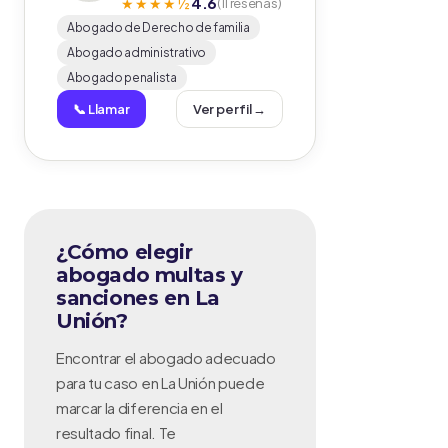
4.6
★★★★½
(11 reseñas)
Abogado de Derecho de familia
Abogado administrativo
Abogado penalista
📞 Llamar
Ver perfil →
¿Cómo elegir
abogado multas y
sanciones en La
Unión?
Encontrar el abogado adecuado
para tu caso en La Unión puede
marcar la diferencia en el
resultado final. Te