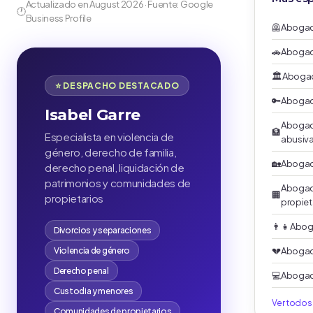
Actualizado en August 2026 · Fuente: Google
🕐
Business Profile
🦺
Abogad
🚗
Abogado
🏛️
Abogad
⭐ DESPACHO DESTACADO
🔑
Abogado
Isabel Garre
Abogado
🏦
Especialista en violencia de
abusiv
género, derecho de familia,
🏡
Abogad
derecho penal, liquidación de
patrimonios y comunidades de
Abogad
🏢
propietarios
propiet
👨‍👧
Abog
Divorcios y separaciones
Violencia de género
💔
Abogad
Derecho penal
💻
Abogad
Custodia y menores
Ver todos
Comunidades de propietarios