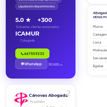
Liquidación de patrimonios
Abogado
otros m
5.0 ★
+300
Murcia
12 reseñas
clientes asesorados
ICAMUR
Cartagen
Colegiada
Lorca
Molina de
📞 667 55 92 33
San Javier
💬 WhatsApp
Ver web →
Águilas
2
Cánovas Abogada
📍 La Unión