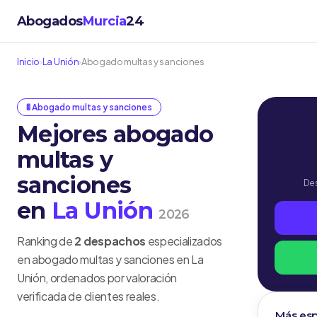
Abogados
Murcia
24
Inicio
›
La Unión
›
Abogado multas y sanciones
🚦 Abogado multas y sanciones
Mejores abogado
multas y
sanciones
Des
en
La Unión
2026
Ranking de
2 despachos
especializados
en abogado multas y sanciones en La
Unión, ordenados por valoración
verificada de clientes reales.
Más esp