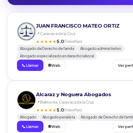
JUAN FRANCISCO MATEO ORTIZ
📍 Caravaca de la Cruz
5.0
★★★★★
(1 reseñas)
Abogado de Derecho de familia
Abogado administrativo
Abogado especializado en derecho laboral
📞 Llamar
🌐 Web
Ver perf
Alcaraz y Noguera Abogados
📍 Belmonte, Caravaca de la Cruz
5.0
★★★★★
(1 reseñas)
Abogado
Abogado penalista
Abogado de Derecho de famil
📞 Llamar
🌐 Web
Ver perf