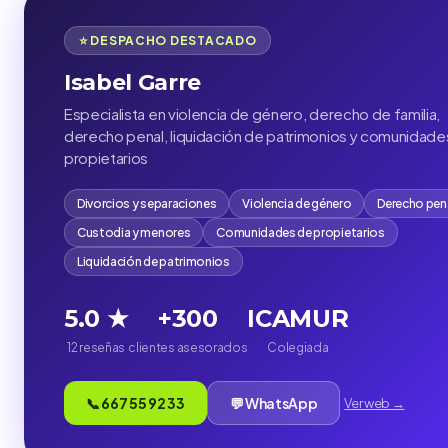
⭐ DESPACHO DESTACADO
Isabel Garre
Especialista en violencia de género, derecho de familia,
derecho penal, liquidación de patrimonios y comunidade
propietarios
Divorcios y separaciones
Violencia de género
Derecho pen
Custodia y menores
Comunidades de propietarios
Liquidación de patrimonios
5.0 ★
+300
ICAMUR
12 reseñas
clientes asesorados
Colegiada
📞 667 55 92 33
💬 WhatsApp
Ver web →