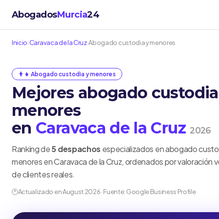
Abogados
Murcia
24
Inicio
›
Caravaca de la Cruz
›
Abogado custodia y menores
👨‍👧 Abogado custodia y menores
Mejores abogado custodia
menores
en
Caravaca de la Cruz
2026
Ranking de
5 despachos
especializados en abogado custo
menores en Caravaca de la Cruz, ordenados por valoración v
de clientes reales.
🕐
Actualizado en August 2026 · Fuente: Google Business Profile