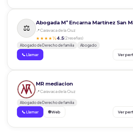
Abogada Mª Encarna Martínez San M
📍 Caravaca de la Cruz
4.5
★★★★½
(2 reseñas)
Abogado de Derecho de familia
Abogado
📞 Llamar
Ver perf
MR mediacion
📍 Caravaca de la Cruz
Abogado de Derecho de familia
📞 Llamar
🌐 Web
Ver perf