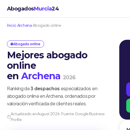
Abogados
Murcia
24
Inicio
›
Archena
›
Abogado online
🌐 Abogado online
Mejores abogado
online
en
Archena
2026
Ranking de
3 despachos
especializados en
abogado online en Archena, ordenados por
valoración verificada de clientes reales.
Actualizado en August 2026 · Fuente: Google Business
🕐
Profile
M