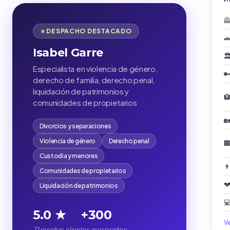

⭐ DESPACHO DESTACADO

Isabel Garre
🏛
Especialista en violencia de género,

derecho de familia, derecho penal,
liquidación de patrimonios y

comunidades de propietarios

Divorcios y separaciones
Violencia de género
Derecho penal

Custodia y menores
👨
Comunidades de propietarios

Liquidación de patrimonios

5.0 ★
+300
V
12 reseñas
clientes asesorados