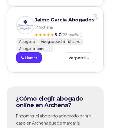
3
Jaime García Abogados
📍 Archena
5.0
★★★★★
(22 reseñas)
Abogado
Abogado administrativo
Abogado penalista
📞 Llamar
Ver perfil →
¿Cómo elegir abogado
online en Archena?
Encontrar el abogado adecuado para tu
caso en Archena puede marcar la