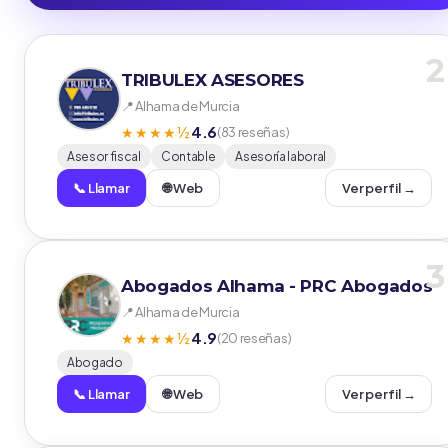
2
TRIBULEX ASESORES
📍 Alhama de Murcia
4.6
★★★★½
(83 reseñas)
Asesor fiscal
Contable
Asesoría laboral
📞 Llamar
🌐 Web
Ver perfil →
3
Abogados Alhama - PRC Abogados
📍 Alhama de Murcia
4.9
★★★★½
(20 reseñas)
Abogado
📞 Llamar
🌐 Web
Ver perfil →