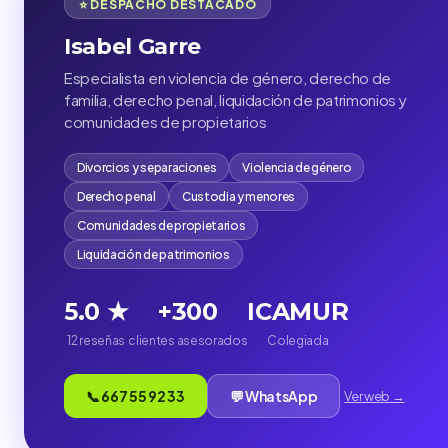
⭐ DESPACHO DESTACADO
Isabel Garre
Especialista en violencia de género, derecho de
familia, derecho penal, liquidación de patrimonios y
comunidades de propietarios
Divorcios y separaciones
Violencia de género
Derecho penal
Custodia y menores
Comunidades de propietarios
Liquidación de patrimonios
5.0 ★
+300
ICAMUR
12 reseñas
clientes asesorados
Colegiada
📞 667 55 92 33
💬 WhatsApp
Ver web →